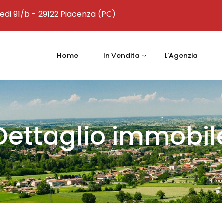
edi 91/b - 29122 Piacenza (PC)
Home
In Vendita
L'Agenzia
Dettaglio immobil