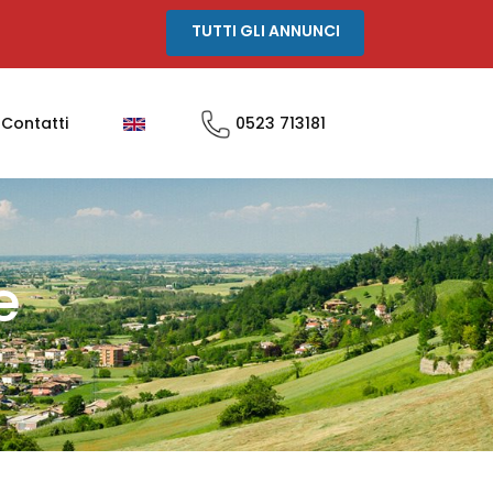
TUTTI GLI ANNUNCI
Contatti
0523 713181
e