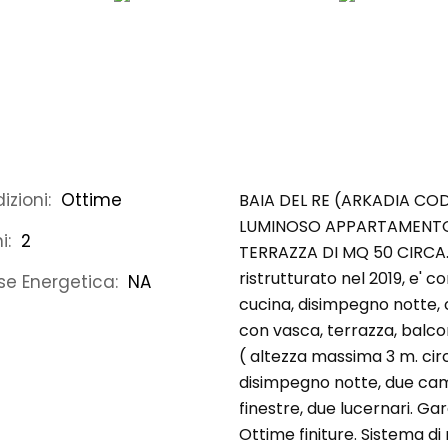
izioni:
Ottime
BAIA DEL RE (ARKADIA COD
LUMINOSO APPARTAMENTO 
i:
2
TERRAZZA DI MQ 50 CIRCA.
ristrutturato nel 2019, e' 
se Energetica:
NA
cucina, disimpegno notte,
con vasca, terrazza, balc
( altezza massima 3 m. cir
disimpegno notte, due cam
finestre, due lucernari. G
Ottime finiture. Sistema 