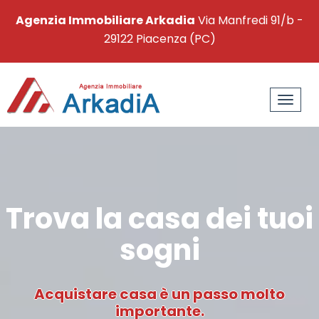
Agenzia Immobiliare Arkadia
Via Manfredi 91/b -
29122 Piacenza (PC)
Toggle
naviga
Trova la casa dei tuoi
sogni
Acquistare casa è un passo molto
importante.